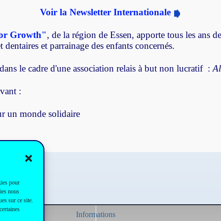
Voir la Newsletter Internationale
or Growth"
, de la région de Essen, apporte tous les ans d
 dentaires et parrainage des enfants concernés.
ans le cadre d'une association relais à but non lucratif :
A
vant :
our un monde solidaire
kies pour
gies nous
es sur ce site.
certaines
Informations