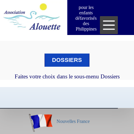
Passer
pour les
au
enfants
contenu
défavorisés
des
Philippines
DOSSIERS
Faites votre choix dans le sous-menu Dossiers
Nouvelles France