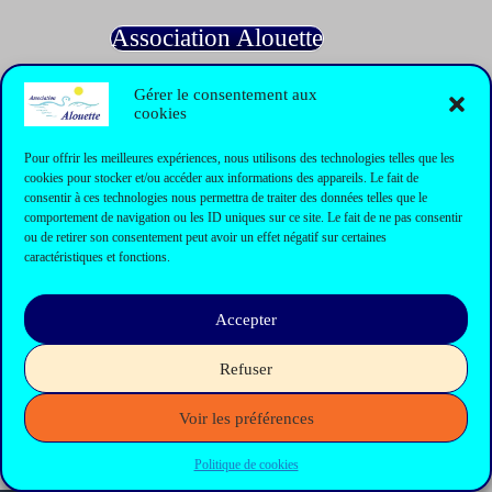
Association Alouette
Gérer le consentement aux
cookies
Informations
Pour offrir les meilleures expériences, nous utilisons des technologies telles que les
cookies pour stocker et/ou accéder aux informations des appareils. Le fait de
Formulaire de contact
consentir à ces technologies nous permettra de traiter des données telles que le
Contact
comportement de navigation ou les ID uniques sur ce site. Le fait de ne pas consentir
Mentions légales
ou de retirer son consentement peut avoir un effet négatif sur certaines
Politique de cookies
caractéristiques et fonctions.
Plan du site
Accepter
Refuser
News Philippines
Voir les préférences
Always With You Found. Inc.
Politique de cookies