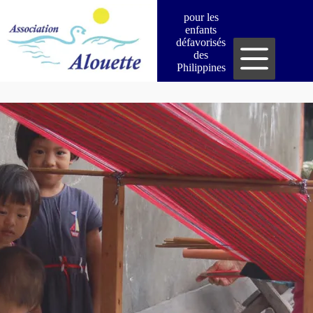
Passer
pour les
au
enfants
contenu
défavorisés
des
Philippines