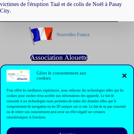
victimes de l'éruption Taal et de colis de Noël à Pasay
City.
Nouvelles France
Association Alouette
Gérer le consentement aux
cookies
Informations
Pour offrir les meilleures expériences, nous utilisons des technologies telles que les
cookies pour stocker et/ou accéder aux informations des appareils. Le fait de
Formulaire de contact
consentir à ces technologies nous permettra de traiter des données telles que le
Contact
comportement de navigation ou les ID uniques sur ce site. Le fait de ne pas consentir
Mentions légales
ou de retirer son consentement peut avoir un effet négatif sur certaines
Politique de cookies
caractéristiques et fonctions.
Plan du site