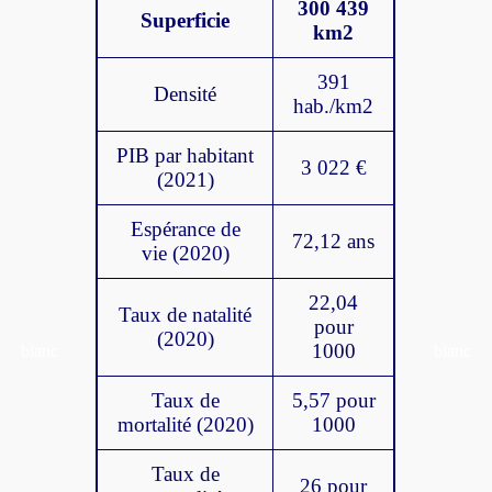
300 439
Superficie
km2
391
Densité
hab./km2
PIB par habitant
3 022 €
(2021)
Espérance de
72,12 ans
vie (2020)
22,04
Taux de natalité
pour
(2020)
1000
blanc
blanc
Taux de
5,57 pour
mortalité (2020)
1000
Taux de
26 pour