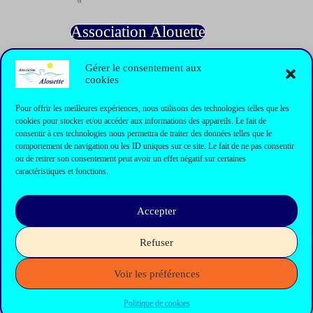
Association Alouette
Gérer le consentement aux
cookies
Informations
Pour offrir les meilleures expériences, nous utilisons des technologies telles que les
cookies pour stocker et/ou accéder aux informations des appareils. Le fait de
Formulaire de contact
consentir à ces technologies nous permettra de traiter des données telles que le
Contact
comportement de navigation ou les ID uniques sur ce site. Le fait de ne pas consentir
Mentions légales
ou de retirer son consentement peut avoir un effet négatif sur certaines
Politique de cookies
caractéristiques et fonctions.
Plan du site
Accepter
Refuser
News Philippines
Voir les préférences
Always With You Found. Inc.
Politique de cookies