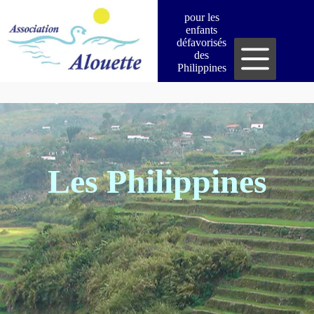
Passer
pour les
au
enfants
contenu
défavorisés
des
Philippines
Les Philippines