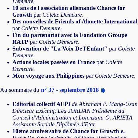
Demeure.
10 ans de l'association allemande Chance for
Growth
par
Colette Demeure.
Des nouvelles de Friends of Alouette International
par
Colette Demeure.
Fin du partenariat avec la Fondation Groupe
RATP
par
Colette Demeure
.
Subvention de "La Voix De l'Enfant"
par
Colette
Demeure
.
Actions locales passées en France
par
Colette
Demeure
.
Mon voyage aux Philippines
par
Colette Demeure
.
Au sommaire du
n° 37 - septembre 2018
Editorial collectif AFPI
de Abraham P. Mang-Usan
Directeur Exécutif, Lea JORDAN Présidente du
Conseil d'Administration et Lorenzana O. ARIETA
Assistante Sociale Diplômée d'Etat.
10ème anniversaire de Chance for Growth e.
V
.par
Dr. Sven Volkmuth, Pédiatre, Président de