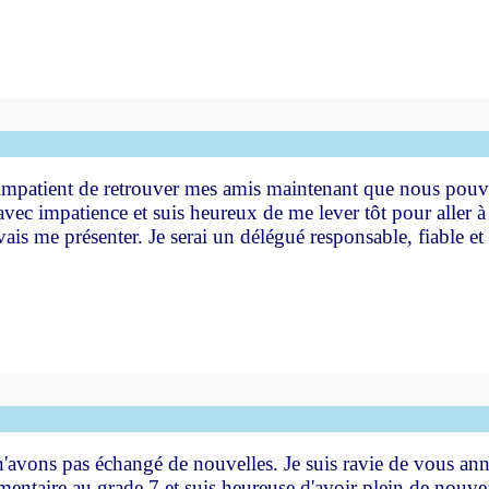
ent impatient de retrouver mes amis maintenant que nous pouv
avec impatience et suis heureux de me lever tôt pour aller à
vais me présenter. Je serai un délégué responsable, fiable et
avons pas échangé de nouvelles. Je suis ravie de vous annon
émentaire au grade 7 et suis heureuse d'avoir plein de nouv