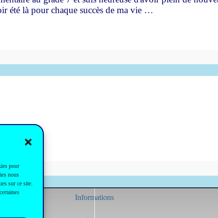
voir été là pour chaque succès de ma vie …
kies pour
gies nous
es sur ce site.
certaines
Informations