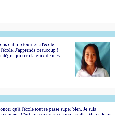
ons enfin retourner à l'école
 l'école. J'apprends beaucoup !
 intègre qui sera la voix de mes
cer qu'à l'école tout se passe super bien. Je suis
eaux amis. C'est grâce à vous et à ma famille. Merci de me