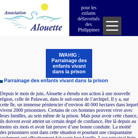
Passer
pour les
au
enfants
contenu
défavorisés
des
Philippines
IWAHIG :
Parrainage des
enfants vivant
dans la prison
Parrainage des enfants vivant dans la prison
Depuis le mois de juin, Alouette a étendu son action à une nouvelle
région, celle de Palawan, dans le sud-ouest de l’archipel. Il y a, sur
cette île, un immense pénitencier d’environ 40 000 hectares dans lequel
vivent 2000 prisonniers. Certains de ces hommes peuvent vivre avec
leurs familles, au sein même de la prison. Mais pour avoir cette chance,
ils doivent avoir atteint un certain degré de confiance, être là depuis au
moins six mois et avoir fait preuve d’une bonne conduite. La moitié
des prisonniers sont dans cette situation et pourtant une cinquantaine
seulement ont effectivement fait venir leur famille. Leur principal frein